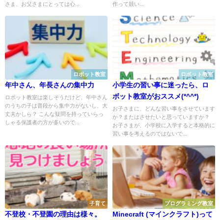
さま、お父さまにとっては心...
作って競い...
ロボット教室
ロボット教室
年中さん、年長さんの集中力
小学生の習い事に迷ったら、ロ
ボット教室がおススメ(*^^*)
ロボット教室は楽しそうだけど、年中さん
のうちの子は普段から集中力がないし、大
お子さまに、どんな習い事をさせています
丈夫かしら？ こんな疑問を持っていらっ
か？またはさせたいと思っていますか？
しゃる保護者の方が多いので...
お子さまが、小学校に入学すると本格的に
習い事を考えるのではないで...
子育て
プログラミング教室
不登校・不登園の理由は様々。
Minecraft (マインクラフト)って