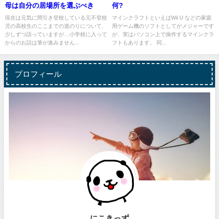
母は自分の居場所を選ぶべき
何?
現在は元気に間引き登校している元不登校
マインクラフトといえばWii U などの家庭
児の高校生のここまでの道のりについて、
用ゲーム機のソフトとしてがメジャーです
少しずつ語っていますが…小学校に入って
が、実はパソコン上で操作するマインクラ
からのお話は筆が進みません...
フトもあります。 同...
プロフィール
にこきっず