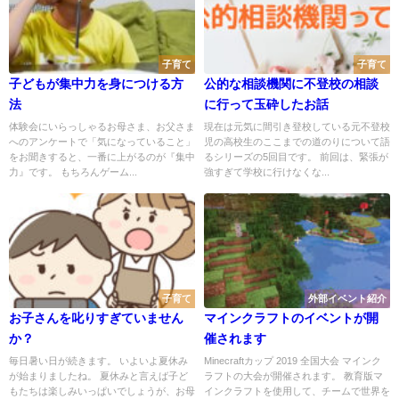
子育て
子育て
子どもが集中力を身につける方
公的な相談機関に不登校の相談
法
に行って玉砕したお話
体験会にいらっしゃるお母さま、お父さま
現在は元気に間引き登校している元不登校
へのアンケートで「気になっていること」
児の高校生のここまでの道のりについて語
をお聞きすると、一番に上がるのが『集中
るシリーズの5回目です。 前回は、緊張が
力』です。 もちろんゲーム...
強すぎて学校に行けなくな...
子育て
外部イベント紹介
お子さんを叱りすぎていません
マインクラフトのイベントが開
か？
催されます
毎日暑い日が続きます。 いよいよ夏休み
Minecraftカップ 2019 全国大会 マインク
が始まりましたね。 夏休みと言えば子ど
ラフトの大会が開催されます。 教育版マ
もたちは楽しみいっぱいでしょうが、お母
インクラフトを使用して、チームで世界を