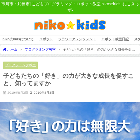
市川市・船橋市| こどもプログラミング・ロボット教室 niko☆kids -にこきっ
ず-
niko☆kidsについて
ロボット
フラワーアレンジメント
ロボット教室日記
ス
ホーム
プログラミング教室
子どもたちの「好き」の力が大きな成長を促す
こと、知ってますか
プログラミング教室
子どもたちの「好き」の力が大きな成長を促すこ
と、知ってますか
2019年8月3日
2019年8月3日